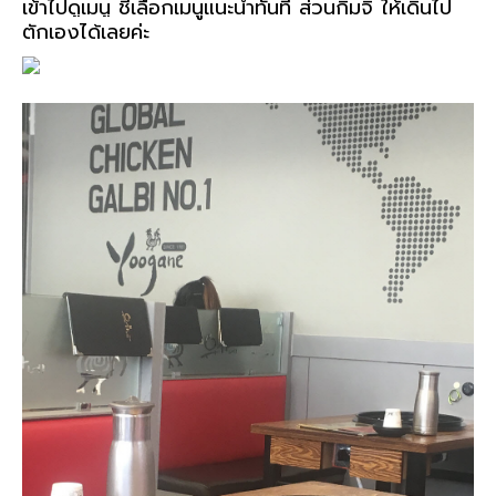
เข้าไปดูเมนู ชี้เลือกเมนูแนะนำทันที ส่วนกิมจิ ให้เดินไป
ตักเองได้เลยค่ะ