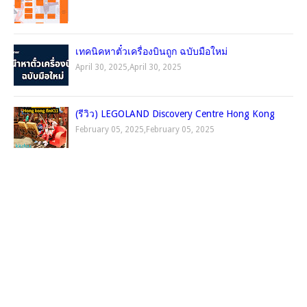
เทคนิคหาตั๋วเครื่องบินถูก ฉบับมือใหม่
April 30, 2025
,
April 30, 2025
(รีวิว) LEGOLAND Discovery Centre Hong Kong
February 05, 2025
,
February 05, 2025
TRIP.COM