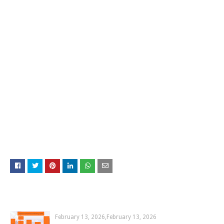
คุณอาจชอบโพสต์เหล่านี้
February 13, 2026
,
February 13, 2026