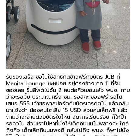
รับของเสร็จ ขอไปใช้สิทธิกินข้าวฟรีกับบัตร JCB ที่
Manita Lounge ซะหน่อย อยู่ตรงข้างเกท 11 ที่รับ
ของเลย ขึ้นลิฟต์ไปชั้น 2 คนต่อคิวเยอะแล้ว พนง. ถาม
ว่าจะรอมั๊ย ประมาณครึ่ง ชม. รอสิคะ ของฟรี รอได้
เสมอ 555 เค้าขอพาสปอร์ตกับบัตรเครดิตไป แล้วกลับ
มาแจ้งว่า น้องคนโตเสีย 15 USD ส่วนคนเล็กฟรี แล้ว
ถามว่าจะจ่ายด้วยบัตรใบไหน จัดการเรียบร้อย ก็ให้ป๊า
รอคิวไป ส่วนเราไปหาที่นั่งให้เด็กกินนมไปพลางค่ะ ใกล้
ถึงคิว เด็กเลิกกินนมพอดี กลับไปถึง พนง. ก็พาไปนั่ง