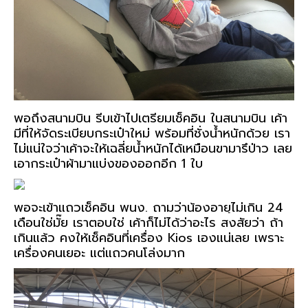
พอถึงสนามบิน รีบเข้าไปเตรียมเช็คอิน ในสนามบิน เค้า
มีที่ให้จัดระเบียบกระเป๋าใหม่ พร้อมที่ชั่งน้ำหนักด้วย เรา
ไม่แน่ใจว่าเค้าจะให้เฉลี่ยน้ำหนักได้เหมือนขามารึป่าว เลย
เอากระเป๋าผ้ามาแบ่งของออกอีก 1 ใบ
พอจะเข้าแถวเช็คอิน พนง. ถามว่าน้องอายุไม่เกิน 24
เดือนใช่มั๊ย เราตอบใช่ เค้าก็ไม่ได้ว่าอะไร สงสัยว่า ถ้า
เกินแล้ว คงให้เช็คอินที่เครื่อง Kios เองแน่เลย เพราะ
เครื่องคนเยอะ แต่แถวคนโล่งมาก