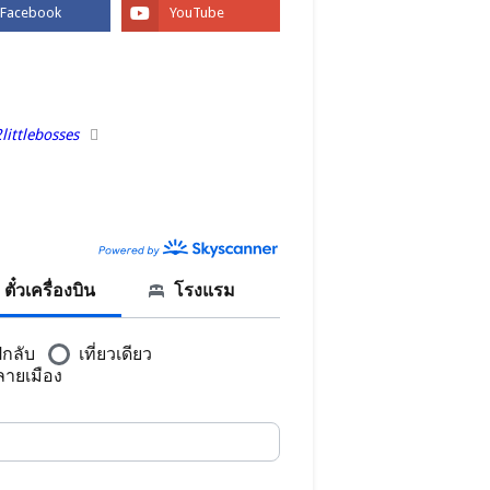
BOOK
littlebosses
CANNER