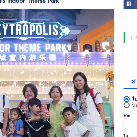
lis Indoor Theme Park
FACE
2
SKYS