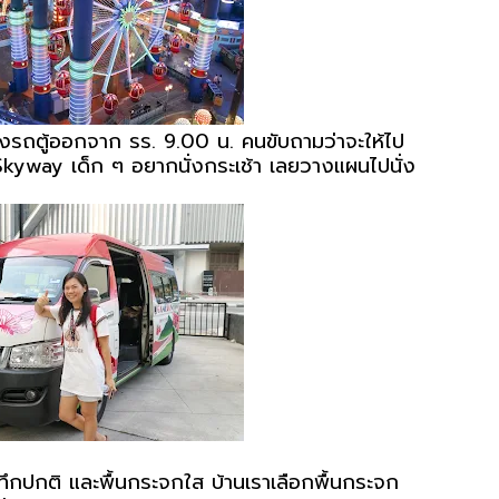
่งรถตู้ออกจาก รร. 9.00 น. คนขับถามว่าจะให้ไป
 Skyway เด็ก ๆ อยากนั่งกระเช้า เลยวางแผนไปนั่ง
้นทึกปกติ และพื้นกระจกใส บ้านเราเลือกพื้นกระจก