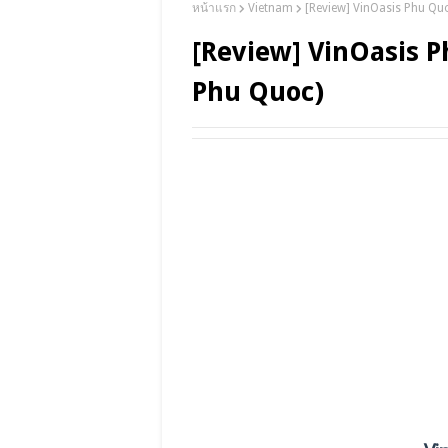
หน้าแรก
Vietnam
[Review] VinOasis Phu Q
[Review] VinOasis
Phu Quoc)