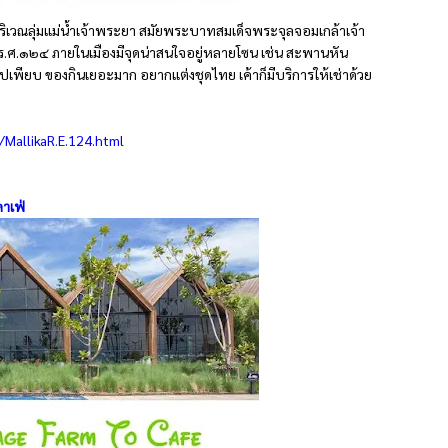
ริเวณลุ่มแม่น้ำเจ้าพระยา สมัยพระบาทสมเด็จพระจุลจอมเกล้าเจ้า
ุค ร.ศ.๑๒๔ ภายในเมืองมีจุดน่าสนใจอยู่หลายโซน เช่น สะพานหัน
ูปเพียบ ของกินเยอะมาก อยากแต่งชุดไทย เค้าก็มีบริการให้เช่าด้วย
MallikaR.E.124.html
คาเฟ่