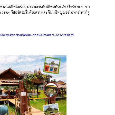
กแต่งสไตล์โคโลเนียล ผสมผสานกับดีไซน์ทันสมัย ดีไซน์ของอาคาร
่า รอบๆ รีสอร์ตร่มรื่นด้วยสวนและต้นไม้ใหญ่ มองไปทางไหนก็ดู
/away-kanchanaburi-dheva-mantra-resort.html