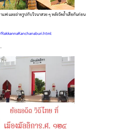
บกาแฟ และถ่ายรูปกับวิวนาสวย ๆ หลังวัดถ้ำเสือกันก่อน
/RakkannaKanchanaburi.html
..