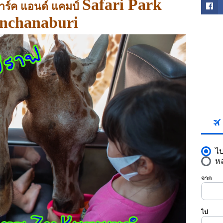
Safari Park
ปาร์ค แอนด์ แคมป์
nchanaburi
FACE
SKYS