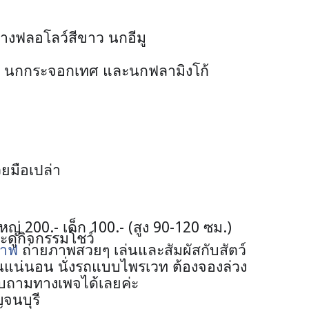
างฟลอโลว์สีขาว นกอีมู
า นกกระจอกเทศ และนกฟลามิงโก้
ยมือเปล่า
ใหญ่
200.-
เด็ก
100.- (
สูง
90-120
ซม.)
ละดูกิจกรรมโชว์
ราฟ
ถ่ายภาพสวยๆ เล่นและสัมผัสกับสัตว์
ต้นแน่นอน นั่งรถแบบไพรเวท ต้องจองล่วง
 สอบถามทางเพจได้เลยค่ะ
ญจนบุรี