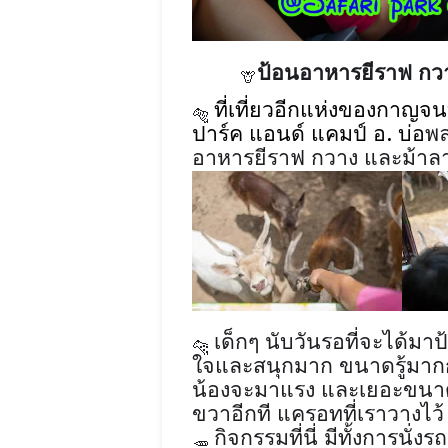
ป้อนอาหารยีราฟ
กว
🦒
ที่เที่ยวอีกแห่งของกาญจน
🐅
ปาร์ค แอนด์ แคมป์ อ. บ่อ
พล
อาหารยีราฟ กวาง และม้าล
เด็กๆ นับวันรอที่จะได้ม
🐆
ใจและสนุกมาก ขนาดรู้มากก่อ
น้องจะมาแรง และเยอะขนาดน
ขวาอีกที แครอทที่เราวางไ
กิจกรรมที่นี่ มีทั้งการนั
🥕