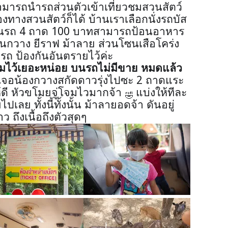
 สามารถนำรถส่วนตัวเข้าเที่ยวชมสวนสัตว์
ของทางสวนสัตว์ก็ได้ บ้านเราเลือกนั่งรถบัส
ึ้นรถ
4
ถาด
100
บาทสามารถป้อนอาหาร
็นกวาง ยีราฟ ม้าลาย ส่วนโซนเสือโคร่ง
รถ ป้องกันอันตรายไว้ค่ะ
มไว้เยอะหน่อย บนรถไม่มีขาย หมดแล้ว
เจอน้องกวางสกัดดาวรุ่งไปซะ
2
ถาดแระ
ดี หัวขโมยจู่โจมไวมากจ้า
แบ่งให้ทีละ
🤣
ย ทั้งนี้ทั้งนั้น ม้าลายอดจ้า ดันอยู่
 ถึงเนื้อถึงตัวสุดๆ