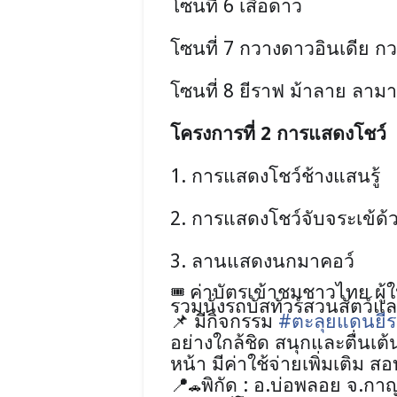
โซนที่
6
เสือดาว
โซนที่
7
กวางดาวอินเดีย กว
โซนที่
8
ยีราฟ ม้าลาย ลาม
โครงการที่
2
การแสดงโชว์
1.
การแสดงโชว์ช้างแสนรู้
2.
การแสดงโชว์จับจระเข้ด้ว
3.
ลานแสดงนกมาคอว์
ค่าบัตรเข้าชมชาวไทย ผู้
🎟
รวมนั่งรถบัสทัวร์สวนสัตว์แ
มีกิจกรรม
#
ตะลุยแดนยี
📌
อย่างใกล้ชิด สนุกและตื่นเ
หน้า มีค่าใช้จ่ายเพิ่มเติม
พิกัด : อ.บ่อพลอย จ.กา
📍
🚗