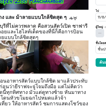
าง และ ม้าลายแบบใกล้ชิดสุด ๆ
🦓
🦌
บุรีที่ไม่ควรพลาด คือสวนสัตว์เปิด ซาฟารี
อยและไฮไลท์เด็ดของที่นี่ก็คือการป้อน
ายแบบใกล้ชิดสุดๆ
าป้อนอาหารสัตว์แบบใกล้ชิด มาแล้วประทับ
นว่ายีราฟจะจู่โจมถึงมือ แต่ไม่คิดว่า
ี้ทุกทิศทาง มัวแต่ดูทางซ้าย หันมาทาง
ว้ โดนหัวขโมยฉกไปหมดแล้วจ้
า
่งรถเที่ยว ให้อาหารสัตว์ ชมการแสดงโชว์ของ