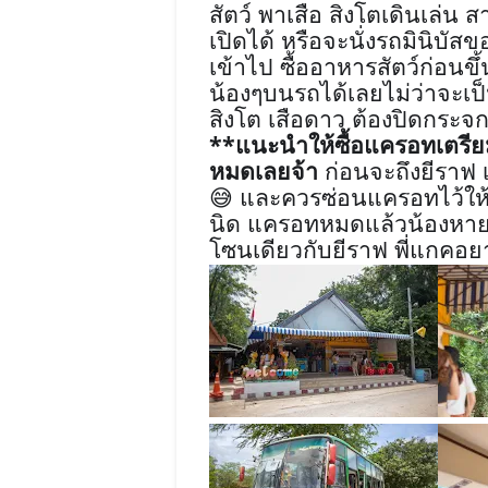
สัตว์ พาเสือ สิงโตเดินเล่น
เปิดได้ หรือจะนั่งรถมินิบัส
เข้าไป ซื้ออาหารสัตว์ก่อนข
น้องๆบนรถได้เลยไม่ว่าจะเป
สิงโต เสือดาว ต้องปิดกระจก
**
แนะนำให้ซื้อแครอทเตรีย
หมดเลยจ้า
ก่อนจะถึงยีราฟ 
และควรซ่อนแครอทไว้ให้
😅
นิด แครอทหมดแล้วน้องหายไปเล
โซนเดียวกับยีราฟ พี่แกคอยาว