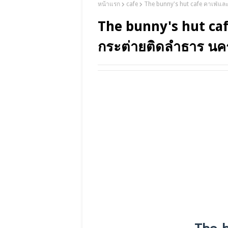
หน้าแรก
cafe
The bunny's hut cafe คาเฟ่แล
The bunny's hut caf
กระต่ายติดลำธาร น