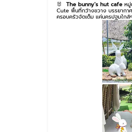
🐰
The bunny's hut cafe
หมู
Cute พื้นที่กว้างขวาง บรรยากาศ
ครอบครัวจัดเต็ม แค่นครปฐมใกล้ๆแ