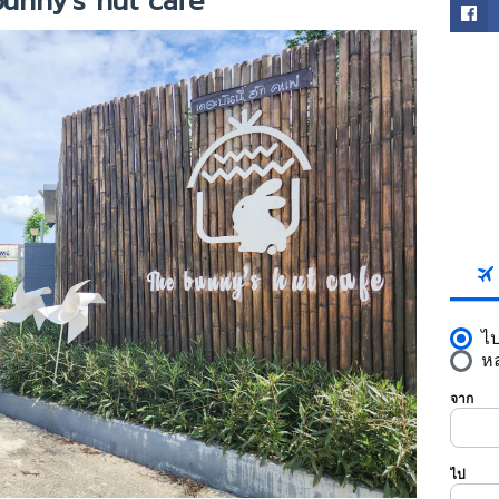
unny's hut cafe
FACE
SKYS