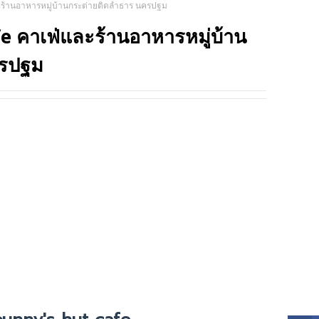
ะร้านอาหารหมู่บ้านกระต่ายติดลำธาร นครปฐม
TRIP
e คาเฟ่และร้านอาหารหมู่บ้าน
ครปฐม
SOCI