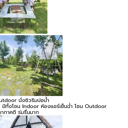
tdoor นั่งชิวริมบ่อน้ำ
ลย มีทั้งโซน Indoor ห้องแอร์เย็นฉ่ำ โซน Outdoor
ากาศดี ร่มรื่นมาก