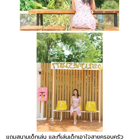
แถมสนามเด็กเล่น และที่เล่นเด็กเอาใจสายครอบครัว