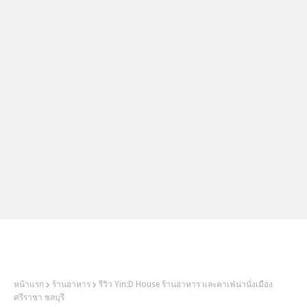
2Littlebosses
หน้าแรก
ร้านอาหาร
รีวิว Yin:D House ร้านอาหาร และคาเฟ่น่านั่งเมือง
ศรีราชา ชลบุรี