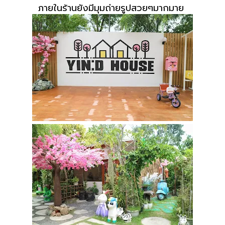
ภายในร้านยังมีมุมถ่ายรูปสวยๆมากมาย