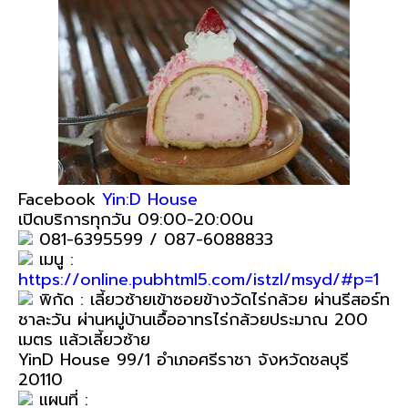
Facebook
Yin:D House
เปิดบริการทุกวัน 09:00-20:00น
081-6395599 / 087-6088833
เมนู :
https://online.pubhtml5.com/istzl/msyd/#p=1
พิกัด : เลี้ยวซ้ายเข้าซอยข้างวัดไร่กล้วย ผ่านรีสอร์ท
ชาละวัน ผ่านหมู่บ้านเอื้ออาทรไร่กล้วยประมาณ 200
เมตร แล้วเลี้ยวซ้าย
YinD House 99/1 อำเภอศรีราชา จังหวัดชลบุรี
20110
แผนที่ :