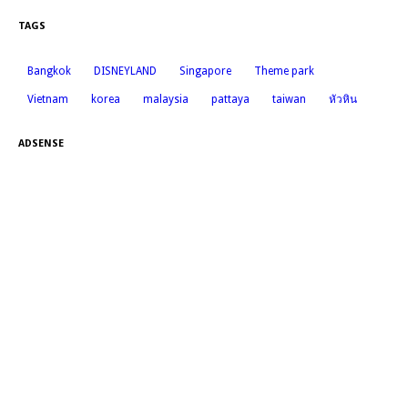
TAGS
Bangkok
DISNEYLAND
Singapore
Theme park
Vietnam
korea
malaysia
pattaya
taiwan
หัวหิน
ADSENSE