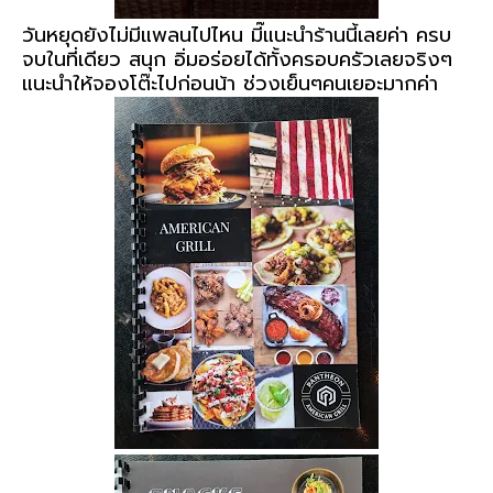
วันหยุดยังไม่มีแพลนไปไหน มี๊แนะนำร้านนี้เลยค่า ครบ
จบในที่เดียว สนุก อิ่มอร่อยได้ทั้งครอบครัวเลยจริงๆ
แนะนำให้จองโต๊ะไปก่อนน้า ช่วงเย็นๆคนเยอะมากค่า