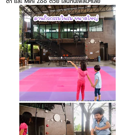
ดำ และ Mini Zoo ด้วย เล่นกันเพลินๆเลย