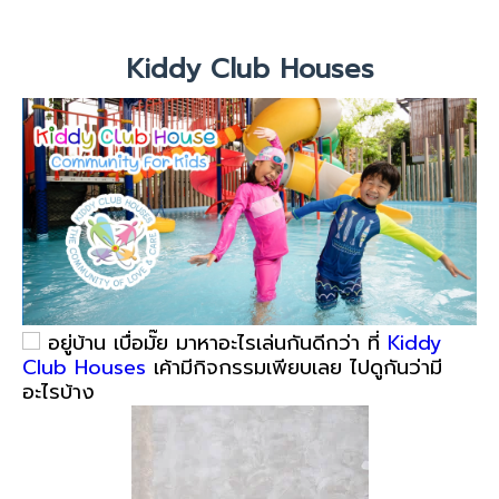
Kiddy Club Houses
อยู่บ้าน เบื่อมั๊ย มาหาอะไรเล่นกันดีกว่า ที่
Kiddy
Club Houses
เค้ามีกิจกรรมเพียบเลย ไปดูกันว่ามี
อะไรบ้าง