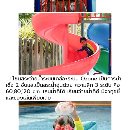
โซนสระว่ายน้ำระบบเกลือ+ระบบ Ozone เป็นการฆ่า
เชื้อ 2 ชั้นและเป็นสระน้ำอุ่นด้วย ความลึก 3 ระดับ คือ
60,80,120 cm. เล่นน้ำก็ได้ เรียนว่ายน้ำก็ดี มีจากุซซี่
และของเล่นเพียบเลย