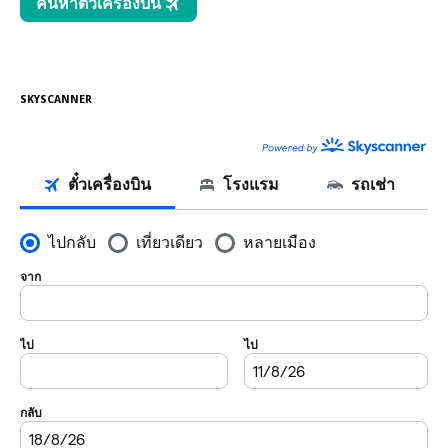
SKYSCANNER