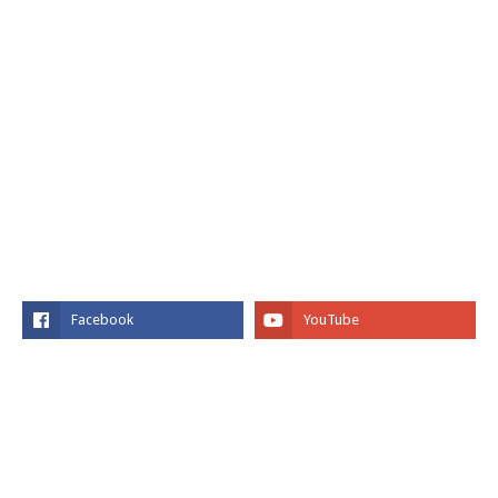
SOCIAL PLUGIN
FACEBOOK
SKYSCANNER