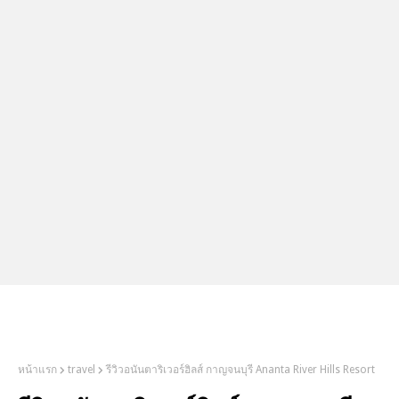
2Littlebosses
หน้าแรก
travel
รีวิวอนันตาริเวอร์ฮิลส์ กาญจนบุรี Ananta River Hills Resort