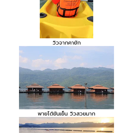
วิวจากคายัก
พายได้ยันเย็น วิวสวยมาก