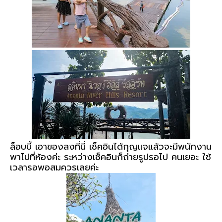
ล็อบบี้ เอาของลงที่นี่ เช็คอินได้กุญแจแล้วจะมีพนักงาน
พาไปที่ห้องค่ะ ระหว่างเช็คอินก็ถ่ายรูปรอไป คนเยอะ ใช้
เวลารอพอสมควรเลยค่ะ