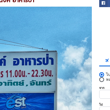
นงค์ อาหารป่า
FACE
SKYS