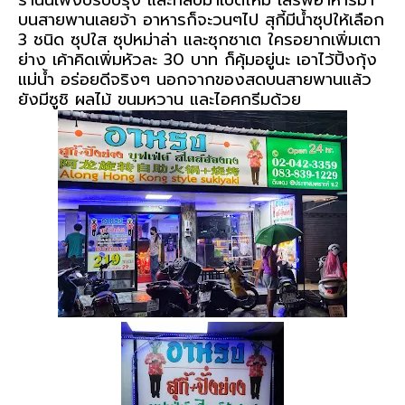
ร้านนี้เพิ่งปรับปรุง และกลับมาเปิดใหม่ เสิร์ฟอาหารมา
บนสายพานเลยจ้า อาหารก็จะวนๆไป สุกี้มีน้ำซุปให้เลือก
3 ชนิด ซุปใส ซุปหม่าล่า และซุกซาเต ใครอยากเพิ่มเตา
ย่าง เค้าคิดเพิ่มหัวละ 30 บาท ก็คุ้มอยู่นะ เอาไว้ปิ้งกุ้ง
แม่น้ำ อร่อยดีจริงๆ นอกจากของสดบนสายพานแล้ว
ยังมีซูชิ ผลไม้ ขนมหวาน และไอศกรีมด้วย