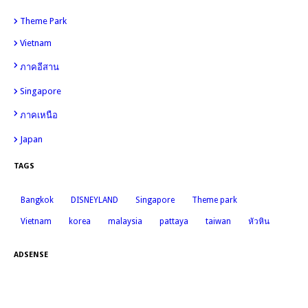
Theme Park
26
Vietnam
12
12
ภาคอีสาน
Singapore
11
11
ภาคเหนือ
Japan
7
TAGS
Bangkok
DISNEYLAND
Singapore
Theme park
Vietnam
korea
malaysia
pattaya
taiwan
หัวหิน
ADSENSE