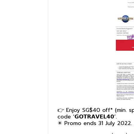
👉 Enjoy SG$40 off* (min. 
code ‘𝗚𝗢𝗧𝗥𝗔𝗩𝗘𝗟𝟰𝟬’.
✴️ Promo ends 31 July 2022.