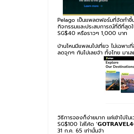
Pelago เป็นแพลตฟอร์มที่จัดทำขึ้
กิจกรรมและประสบการณ์ที่ดีที่สุด
SG$40 หรือราวๆ 1,000 บาท
บ้านไหนมีแพลนไปเที่ยว ไม่เฉพาะที่
ลดจุกๆ กันไปเลยจ้า ทั้งไทย มาเลเ
วิธีการจองก็ง่ายมาก แค่เข้าไปในเวป
SG$100 ใส่โค้ด ‘𝗚𝗢𝗧𝗥𝗔𝗩𝗘𝗟𝟰
31 ก.ค. 65 เท่านั้นจ้า