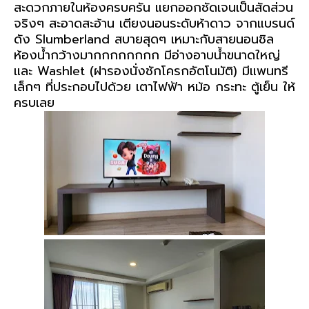
สะดวกภายในห้องครบครัน แยกออกชัดเจนเป็นสัดส่วน
จริงๆ
สะอาดสะอ้าน
เตียงนอนระดับห้าดาว จากแบรนด์
ดัง Slumberland
สบายสุดๆ
เหมาะกับสายนอนชิล
ห้องน้ำกว้างมากกกกกกกก มีอ่างอาบน้ำขนาดใหญ่
และ Washlet (ฝารองนั่งชักโครกอัตโนมัติ)
มีแพนทรี
เล็กๆ ที่ประกอบไปด้วย เตาไฟฟ้า หม้อ กระทะ ตู้เย็น ให้
ครบเลย