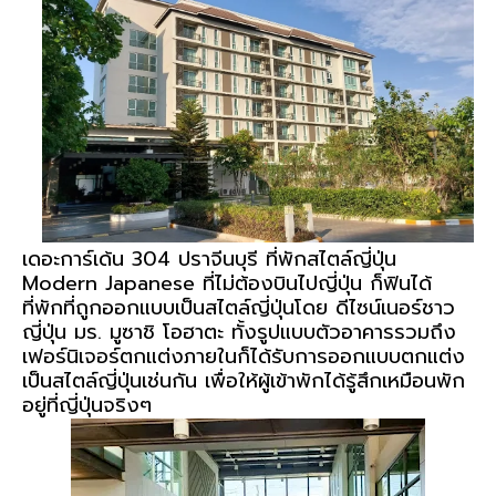
เดอะการ์เด้น 304 ปราจีนบุรี ที่พักสไตล์ญี่ปุ่น
Modern Japanese ที่ไม่ต้องบินไปญี่ปุ่น ก็ฟินได้
ที่พักที่ถูกออกแบบเป็นสไตล์ญี่ปุ่นโดย ดีไซน์เนอร์ชาว
ญี่ปุ่น มร. มูซาชิ โอฮาตะ ทั้งรูปแบบตัวอาคารรวมถึง
เฟอร์นิเจอร์ตกแต่งภายในก็ได้รับการออกแบบตกแต่ง
เป็นสไตล์ญี่ปุ่นเช่นกัน เพื่อให้ผู้เข้าพักได้รู้สึกเหมือนพัก
อยู่ที่ญี่ปุ่นจริงๆ