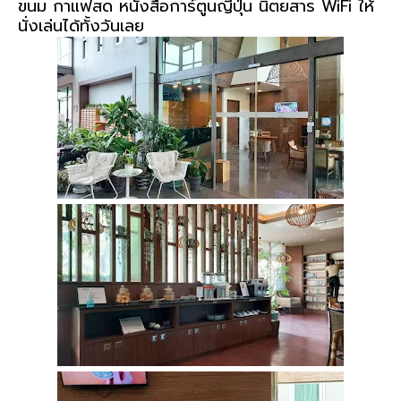
ขนม กาแฟสด หนังสือการ์ตูนญี่ปุ่น นิตยสาร WiFi ให้
นั่งเล่นได้ทั้งวันเลย