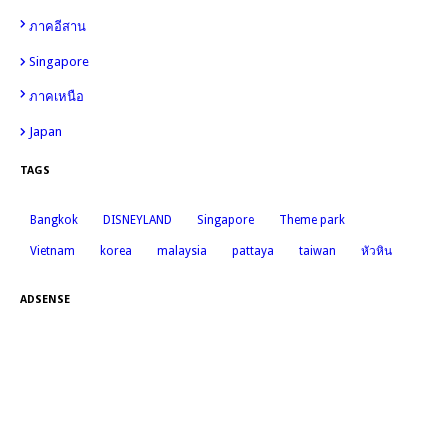
12
ภาคอีสาน
Singapore
11
11
ภาคเหนือ
Japan
7
TAGS
Bangkok
DISNEYLAND
Singapore
Theme park
Vietnam
korea
malaysia
pattaya
taiwan
หัวหิน
ADSENSE