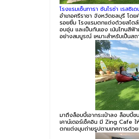
โรงแรมเซ็นทารา ซันไรซ่า เรสซิเด
อำเภอศรีราชา จังหวัดชลบุรี โดยค
รอยยิ้ม โรงแรมตกแต่งด้วยสไตล
อบอุ่น และเป็นกันเอง เน้นโทนสีฟ้
อย่างสมบูรณ์ เหมาะสำหรับเป็นส
มาถึงล็อบบี้เอากระเป๋าลง ล็อบบี้
เคาน์เตอร์เช็คอิน มี Zing Cafe ใ
ตกแต่งมุมถ่ายรูปตามเทศการด้วย น่