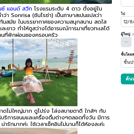
นซ์ แอนด์ สวีท
โรงแรมระดับ 4 ดาว ตั้งอยู่ใน
ำว่า Sonrisa (ซันไรซ่า) เป็นภาษาสเปนแปลว่า
์ทันสมัย ในบรรยากาศของความสนุกสนาน สดใส
าและขาว ทำให้ดูสว่างได้อารมณ์การมาเที่ยวทะเลได้
ถานที่พักผ่อนของครอบครัว
ขนาดไม่ใหญ่มาก ดูโปร่ง โล่งสบายตาดี ใกล้ๆ กับ
ห้บริการขนมและเครื่องดื่มต่างๆตลอดทั้งวัน มีการ
ารักมากค่ะ ใช้เวลาเช็คอินไม่นานก็ได้ห้องละค่ะ