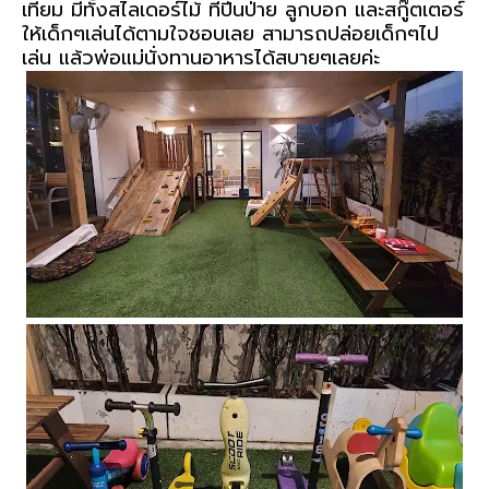
เทียม มีทั้งสไลเดอร์ไม้ ที่ปีนป่าย ลูกบอก และสกู๊ตเตอร์
ให้เด็กๆเล่นได้ตามใจชอบเลย สามารถปล่อยเด็กๆไป
เล่น แล้วพ่อแม่นั่งทานอาหารได้สบายๆเลยค่ะ