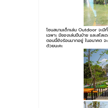
โซนสนามเด็กเล่น Outdoor จะมีทั้ง
เฉพาะ มีของเล่นปีนป่าย และสไลเด
ตอนนี้ยังร้อนมากอยู่ ในอนาคต จะ
ด้วยนะคะ