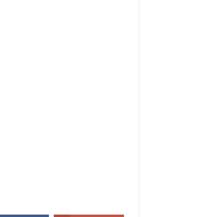
.COM
AL PLUGIN