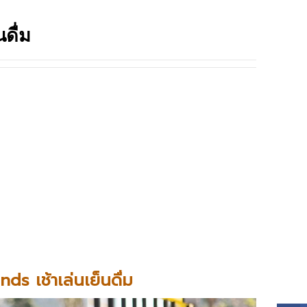
TRIP
นดื่ม
nds เช้าเล่นเย็นดื่ม
SOCI