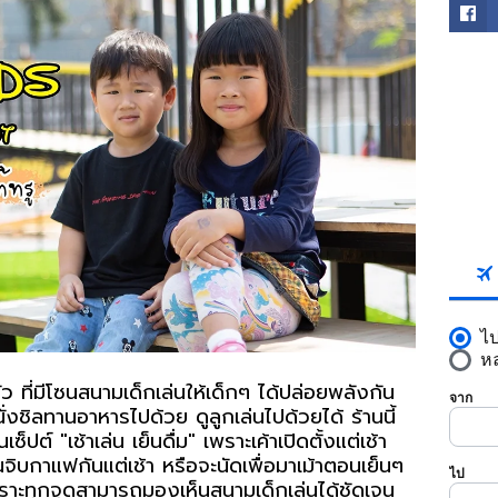
FACE
SKYS
 ที่มีโซนสนามเด็กเล่นให้เด็กๆ ได้ปล่อยพลังกัน
ั่งชิลทานอาหารไปด้วย ดูลูกเล่นไปด้วยได้
ร้านนี้
ต์ "เช้าเล่น เย็นดื่ม" เพราะเค้าเปิดตั้งแต่เช้า
นจิบกาแฟกันแต่เช้า หรือจะนัดเพื่อมาเม้าตอนเย็นๆ
ราะทุกจุดสามารถมองเห็นสนามเด็กเล่นได้ชัดเจน