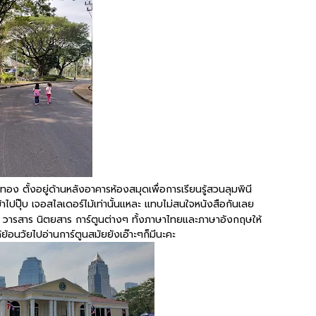
าทอง ตั้งอยู่ด้านหลังอาคารห้องสมุดเพื่อการเรียนรู้สวนลุมพินี
เข้าไปปุ๊บ เจอสไลเดอร์ไม้เท่านั้นแหละ แทบไม่สนใจหนังสือกันเลย
 วารสาร นิตยสาร การ์ตูนต่างๆ ทั้งภาษาไทยและภาษาอังกฤษให้
้ย้อนวัยไปอ่านการ์ตูนสมัยยังเอ๊าะๆก็มีนะคะ