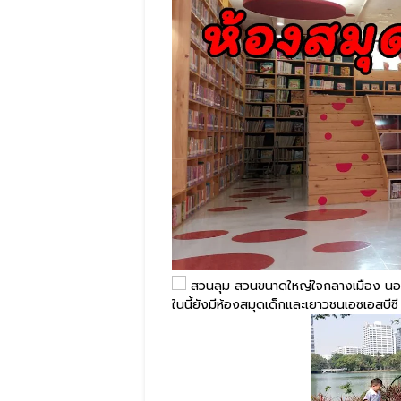
สวนลุม สวนขนาดใหญ่ใจกลางเมือง นอกจา
ในนี้ยังมีห้องสมุดเด็กและเยาวชนเอซเอสบีซ